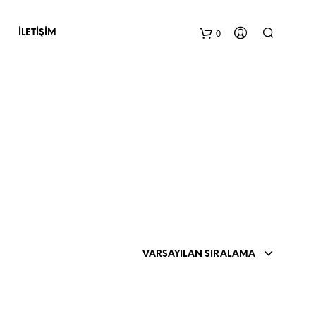
0
İLETIŞIM
S
E
P
VARSAYILAN SIRALAMA
E
T
I
N
I