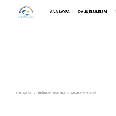
ANA SAYFA
DALIŞ ELBISELERI
ANA SAYFA
/
ÜRÜNLER “CAMERA” OLARAK ETIKETLENDI