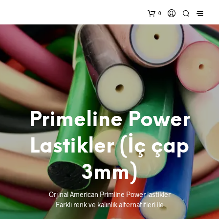
0
Primeline Power
Lastikler (İç çap
3mm)
Orjinal American Primline Power lastikler
Farklı renk ve kalınlık alternatifleri ile