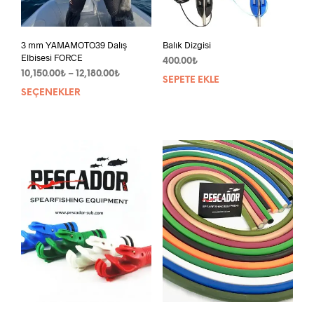
3 mm YAMAMOTO39 Dalış
Balık Dizgisi
Elbisesi FORCE
400.00
₺
Fiyat
10,150.00
₺
–
12,180.00
₺
SEPETE EKLE
aralığı:
SEÇENEKLER
Bu
10,150.00₺
ürünün
-
birden
12,180.00₺
fazla
varyasyonu
var.
Seçenekler
ürün
sayfasından
seçilebilir