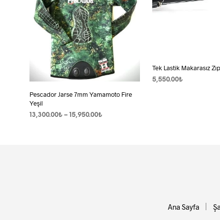
Seçene
ürün
sayfası
seçilebi
Tek Lastik Makarasız Zı
5,550.00
₺
SEPETE EKLE
Pescador Jarse 7mm Yamamoto Fire
Yeşil
Fiyat
13,300.00
₺
–
15,950.00
₺
aralığı:
SEÇENEKLER
Bu
13,300.00₺
ürünün
-
birden
15,950.00₺
fazla
varyasyonu
var.
Seçenekler
Ana Sayfa
Şa
ürün