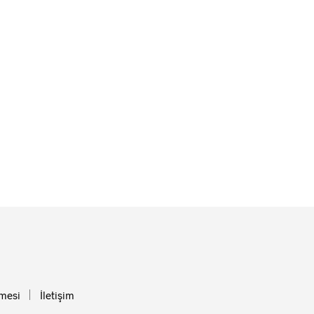
Seçenekler
ürün
sayfasından
seçilebilir
şmesi
İletişim