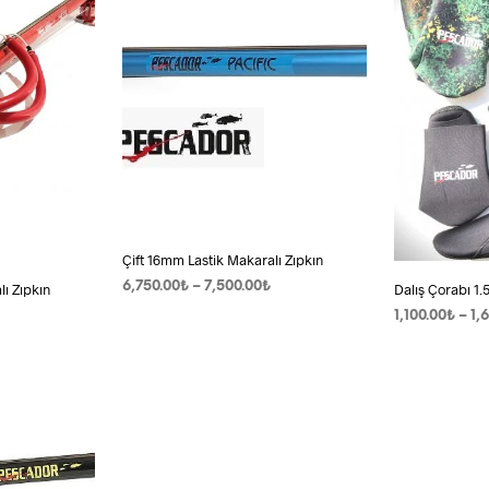
Çift 16mm Lastik Makaralı Zıpkın
Fiyat
6,750.00
₺
–
7,500.00
₺
ı Zıpkın
Dalış Çorabı 1.5
aralığı:
Fiyat
1,100.00
₺
–
1,
SEÇENEKLER
Bu
6,750.00₺
aralığı:
ürünün
SEÇENEKLER
-
6,750.00₺
birden
7,500.00₺
-
fazla
7,500.00₺
varyasyonu
var.
yonu
Seçenekler