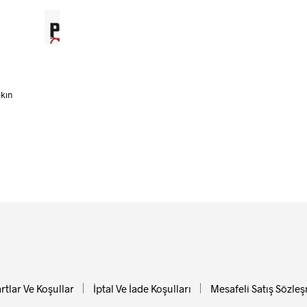
ürün
kler
sayfasından
seçilebilir
ndan
lir
pkın
rtlar Ve Koşullar
İptal Ve İade Koşulları
Mesafeli Satış Sözle