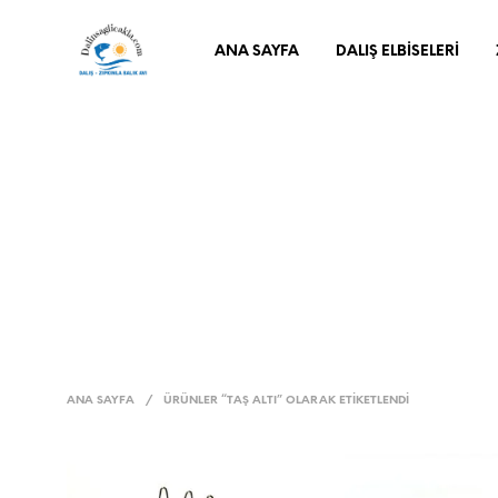
ANA SAYFA
DALIŞ ELBISELERI
ANA SAYFA
/
ÜRÜNLER “TAŞ ALTI” OLARAK ETIKETLENDI