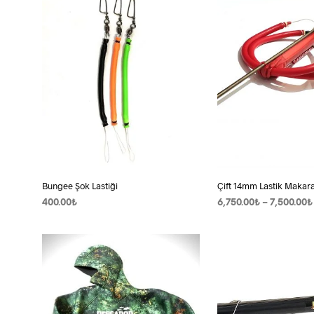
Bungee Şok Lastiği
Çift 14mm Lastik Makaral
400.00
₺
6,750.00
₺
–
7,500.00
₺
SEPETE EKLE
SEÇENEKLER
Bu
ürünün
birden
fazla
varyas
var.