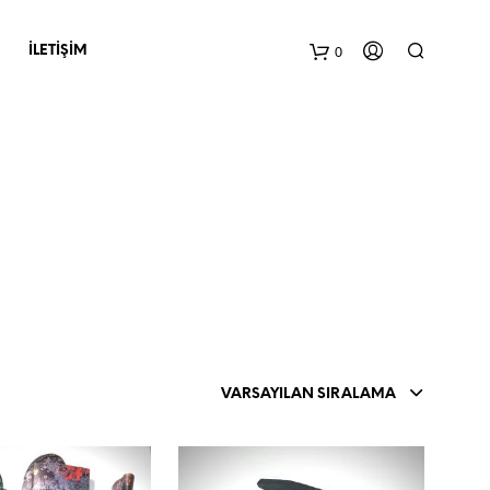
0
İLETIŞIM
S
E
P
VARSAYILAN SIRALAMA
E
T
I
N
I