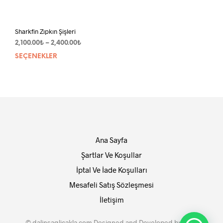
Sharkfin Zıpkın Şişleri
Fiyat
2,100.00
₺
–
2,400.00
₺
aralığı:
SEÇENEKLER
Bu
2,100.00₺
ürünün
-
birden
2,400.00₺
fazla
varyasyonu
var.
Seçenekler
ürün
Ana Sayfa
sayfasından
seçilebilir
Şartlar Ve Koşullar
İptal Ve İade Koşulları
Mesafeli Satış Sözleşmesi
İletişim
©
dalinsaglicakla.com
Designed and Developed by
SMY