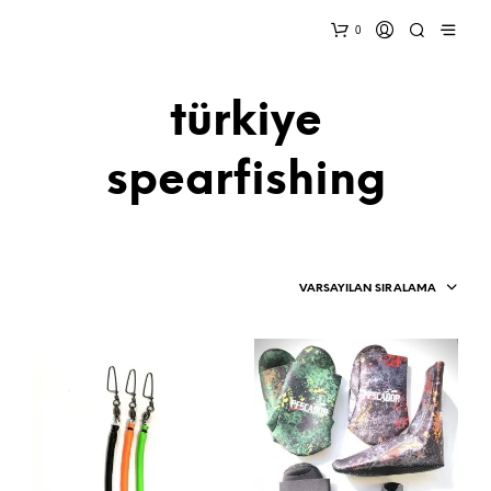
0
türkiye
spearfishing
VARSAYILAN SIRALAMA