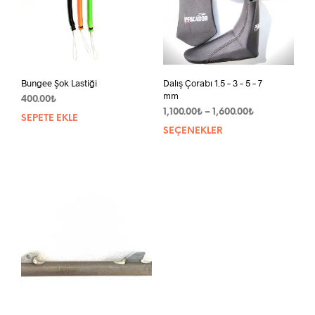
Bungee Şok Lastiği
Dalış Çorabı 1.5 – 3 – 5 – 7
mm
400.00
₺
Fiyat
1,100.00
₺
–
1,600.00
₺
SEPETE EKLE
aralığı:
SEÇENEKLER
Bu
1,100.00₺
ürün
-
bird
1,600.00₺
fazla
vary
var.
Seçe
ürün
sayf
seçil