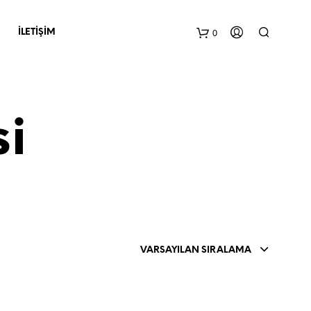
0
İLETIŞIM
si
S
E
P
VARSAYILAN SIRALAMA
E
T
I
N
I