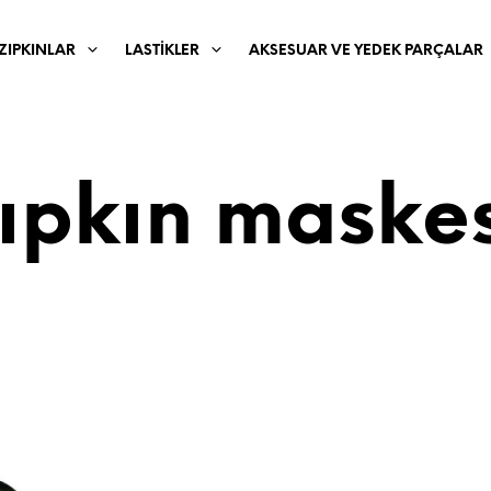
ZIPKINLAR
LASTIKLER
AKSESUAR VE YEDEK PARÇALAR
ıpkın maske