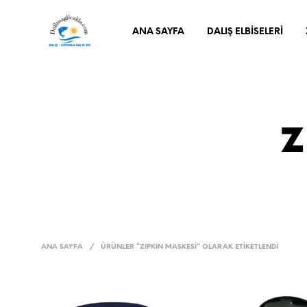
ANA SAYFA
DALIŞ ELBISELERI
z
ANA SAYFA
/
ÜRÜNLER “ZIPKIN MASKESI” OLARAK ETIKETLENDI