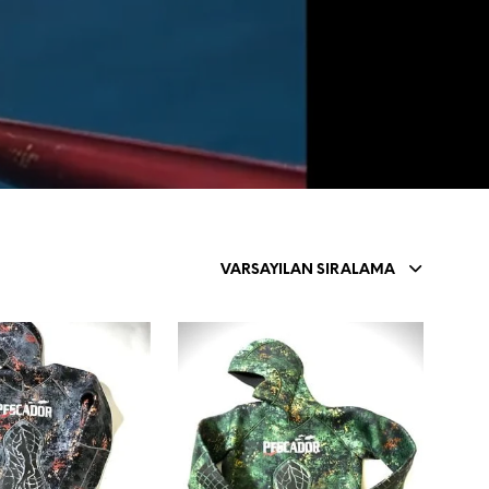
Z
D
E
Ü
R
Ü
N
B
U
L
U
N
M
VARSAYILAN SIRALAMA
U
Y
O
R
.