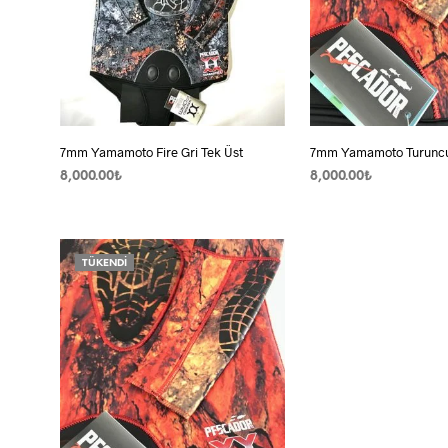
7mm Yamamoto Fire Gri Tek Üst
7mm Yamamoto Turuncu
8,000.00
₺
8,000.00
₺
SEÇENEKLER
Bu
SEÇENEKLER
Bu
ürünün
ürünün
birden
birden
TÜKENDI
fazla
fazla
varyasyonu
varyas
var.
var.
Seçenekler
Seçene
ürün
ürün
sayfasından
sayfası
seçilebilir
seçilebi