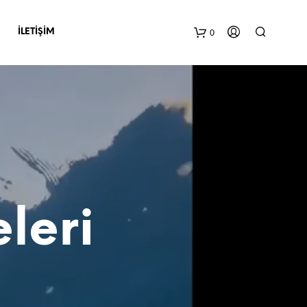
0
İLETIŞIM
leri
S
E
P
E
T
I
N
I