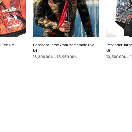
 Tek Üst
Pescador Jarse 7mm Yamamoto Evo
Pescador Jars
Bej
Gri
Fiyat
13,300.00
₺
–
15,950.00
₺
13,500.00
₺
–
aralığı:
SEÇENEKLER
Bu
SEÇENEKLER
13,300.00₺
ürünün
-
birden
15,950.00₺
fazla
yonu
varyasyonu
var.
kler
Seçenekler
ürün
ndan
sayfasından
lir
seçilebilir