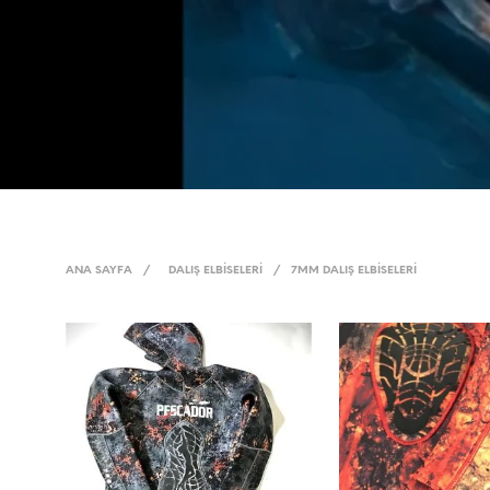
ANA SAYFA
/
DALIŞ ELBISELERI
/
7MM DALIŞ ELBISELERI