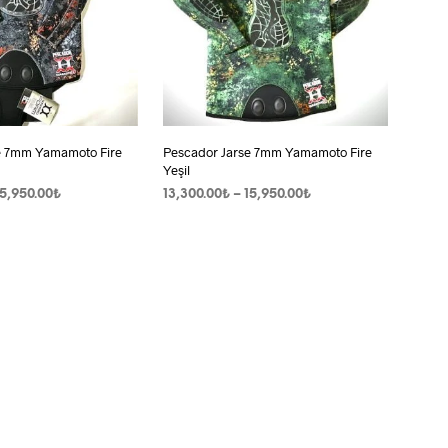
e 7mm Yamamoto Fire
Pescador Jarse 7mm Yamamoto Fire
Yeşil
Fiyat
Fiyat
15,950.00
₺
13,300.00
₺
–
15,950.00
₺
aralığı:
aralığı:
Bu
SEÇENEKLER
Bu
13,500.00₺
13,300.00₺
ürünün
ürünün
-
-
birden
15,950.00₺
birden
15,950.00₺
fazla
fazla
varyasyonu
varyasyonu
var.
var.
Seçenekler
Seçenekler
ürün
ürün
sayfasından
sayfasından
seçilebilir
seçilebilir