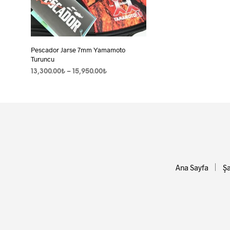
Pescador Jarse 7mm Yamamoto
Turuncu
Fiyat
13,300.00
₺
–
15,950.00
₺
aralığı:
SEÇENEKLER
Bu
13,300.00₺
ürünün
-
birden
15,950.00₺
fazla
varyasyonu
var.
Seçenekler
Ana Sayfa
Şa
ürün
sayfasından
seçilebilir