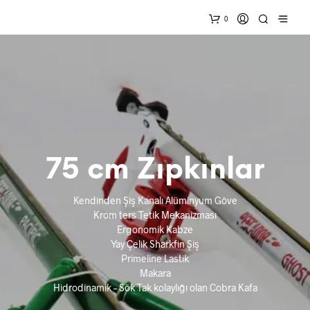
0
75 cm Zıpkınlar
Kendinden Şiş Kanalı Alüminyum Göve
Krom ters Tetik Mekanizması
Ergonomik Kabze
Yay Çelik Sharkfin Şiş
Primeline Lastik
Makara
Hidrodinamik – Sök Tak kolaylığı olan Cobra Kafa