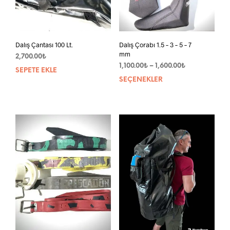
Dalış Çantası 100 Lt.
Dalış Çorabı 1.5 – 3 – 5 – 7
mm
2,700.00
₺
Fiyat
1,100.00
₺
–
1,600.00
₺
SEPETE EKLE
aralığı:
SEÇENEKLER
Bu
1,100.00₺
ürün
-
bird
1,600.00₺
fazla
vary
var.
Seçe
ürün
sayf
seçil