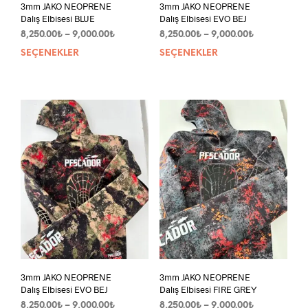
3mm JAKO NEOPRENE
3mm JAKO NEOPRENE
Dalış Elbisesi BLUE
Dalış Elbisesi EVO BEJ
Fiyat
Fiyat
8,250.00
₺
–
9,000.00
₺
8,250.00
₺
–
9,000.00
₺
aralığı:
aralığı:
SEÇENEKLER
Bu
SEÇENEKLER
Bu
8,250.00₺
8,250.00₺
ürünün
ürün
-
-
birden
bird
9,000.00₺
9,000.00₺
fazla
fazla
varyasyonu
vary
var.
var.
Seçenekler
Seçe
ürün
ürün
sayfasından
sayf
seçilebilir
seçil
3mm JAKO NEOPRENE
3mm JAKO NEOPRENE
Dalış Elbisesi EVO BEJ
Dalış Elbisesi FIRE GREY
Fiyat
Fiyat
8,250.00
₺
–
9,000.00
₺
8,250.00
₺
–
9,000.00
₺