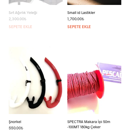
Sırt Ağırlık Yeleği
Small id Lastikler
2,300.00
₺
1,700.00
₺
SEPETE EKLE
SEPETE EKLE
Şnorkel
SPECTRA Makara İpi 50m
-100MT 180kg Çeker
550.00
₺