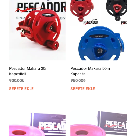
var.
var.
Seçenekler
Seçe
ürün
ürün
sayfasından
sayf
seçilebilir
seçil
Pescador Makara 30m
Pescador Makara 50m
Kapasiteli
Kapasiteli
900.00
₺
950.00
₺
SEPETE EKLE
SEPETE EKLE