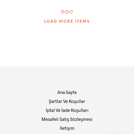
birden
fazla
varyasyonu
var.
LOAD MORE ITEMS
Seçenekler
ürün
sayfasından
seçilebilir
Ana Sayfa
Şartlar Ve Koşullar
İptal Ve İade Koşulları
Mesafeli Satış Sözleşmesi
İletişim