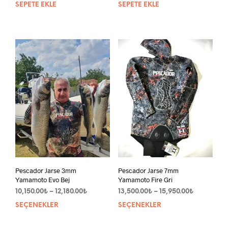
SEPETE EKLE
SEPETE EKLE
Pescador Jarse 3mm
Pescador Jarse 7mm
Yamamoto Evo Bej
Yamamoto Fire Gri
Fiyat
Fiyat
10,150.00
₺
–
12,180.00
₺
13,500.00
₺
–
15,950.00
₺
aralığı:
aralığı:
SEÇENEKLER
Bu
SEÇENEKLER
Bu
10,150.00₺
13,500.00₺
ürünün
ürün
-
-
birden
bird