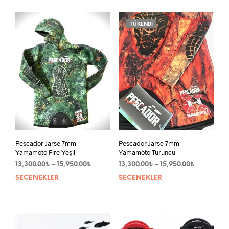
12,180.00₺
15,950.00₺
fazla
fazla
varyasyonu
vary
TÜKENDI
var.
var.
Seçenekler
Seçe
ürün
ürün
sayfasından
sayf
seçilebilir
seçil
Pescador Jarse 7mm
Pescador Jarse 7mm
Yamamoto Fire Yeşil
Yamamoto Turuncu
Fiyat
Fiyat
13,300.00
₺
–
15,950.00
₺
13,300.00
₺
–
15,950.00
₺
aralığı:
aralığı:
SEÇENEKLER
Bu
SEÇENEKLER
Bu
13,300.00₺
13,300.00₺
ürünün
ürün
-
-
birden
bird
15,950.00₺
15,950.00₺
fazla
fazla
varyasyonu
vary