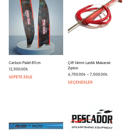
Carbon Palet 87cm
Çift 14mm Lastik Makaralı
Zıpkın
12,500.00
₺
Fiyat
6,750.00
₺
–
7,500.00
₺
SEPETE EKLE
aralığı:
SEÇENEKLER
Bu
6,750.00₺
ürün
-
bird
7,500.00₺
fazla
vary
var.
Seçe
ürün