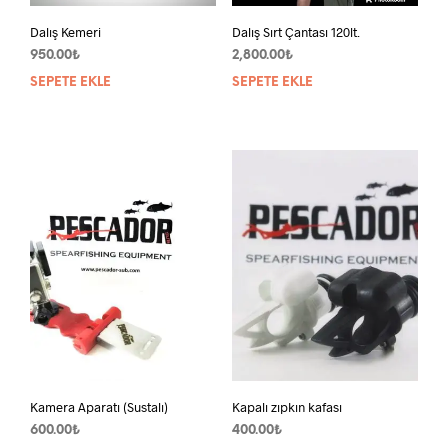
Dalış Kemeri
Dalış Sırt Çantası 120lt.
950.00
₺
2,800.00
₺
SEPETE EKLE
SEPETE EKLE
Kamera Aparatı (Sustalı)
Kapalı zıpkın kafası
600.00
₺
400.00
₺