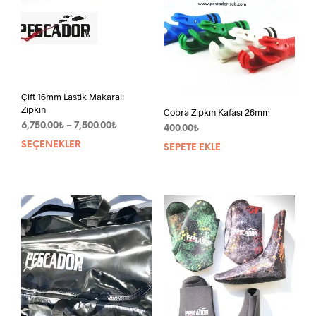
sayf
seçil
Çift 16mm Lastik Makaralı
Zıpkın
Cobra Zıpkın Kafası 26mm
Fiyat
6,750.00
₺
–
7,500.00
₺
400.00
₺
aralığı:
SEÇENEKLER
Bu
SEPETE EKLE
6,750.00₺
ürünün
-
birden
7,500.00₺
fazla
varyasyonu
var.
Seçenekler
ürün
sayfasından
seçilebilir