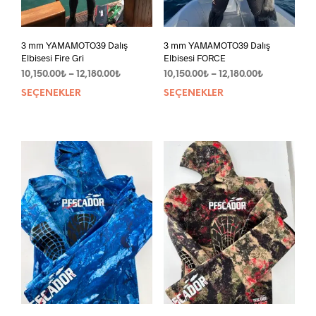
3 mm YAMAMOTO39 Dalış
3 mm YAMAMOTO39 Dalış
Elbisesi Fire Gri
Elbisesi FORCE
Fiyat
Fiyat
10,150.00
₺
–
12,180.00
₺
10,150.00
₺
–
12,180.00
₺
aralığı:
aralığı:
SEÇENEKLER
Bu
SEÇENEKLER
Bu
10,150.00₺
10,150.00₺
ürünün
ürün
-
-
birden
bird
12,180.00₺
12,180.00₺
fazla
fazla
varyasyonu
vary
var.
var.
Seçenekler
Seçe
ürün
ürün
sayfasından
sayf
seçilebilir
seçil