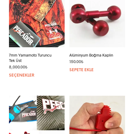
ürün
ürün
sayfasından
sayf
seçilebilir
seçil
7mm Yamamoto Turuncu
Alüminyum Boğma Kaplin
Tek Üst
150.00
₺
8,000.00
₺
SEPETE EKLE
SEÇENEKLER
Bu
ürünün
birden
fazla
varyasyonu
var.
Seçenekler
ürün
sayfasından
seçilebilir