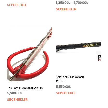
Fiyat
1,350.00
₺
–
2,700.00
₺
SEPETE EKLE
aralığı:
SEÇENEKLER
Bu
1,350.00₺
ürün
-
bird
2,700.00₺
fazla
vary
var.
Seçe
ürün
sayf
seçil
Tek Lastik Makarasız
Zıpkın
5,550.00
₺
Tek Lastik Makaralı Zıpkın
5,900.00
₺
SEPETE EKLE
SEÇENEKLER
Bu
ürünün