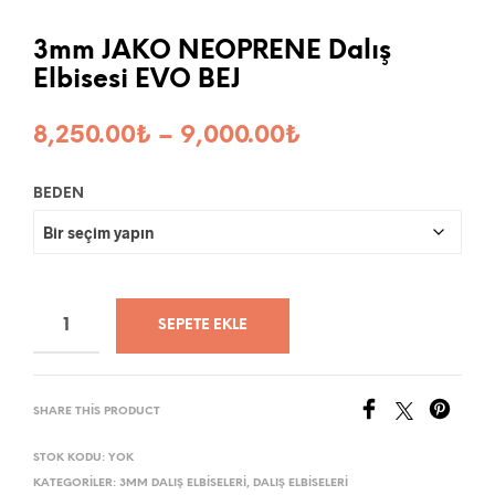
3mm JAKO NEOPRENE Dalış
Elbisesi EVO BEJ
Fiyat
8,250.00
₺
–
9,000.00
₺
aralığı:
BEDEN
8,250.00₺
-
9,000.00₺
SEPETE EKLE
SHARE THIS PRODUCT
STOK KODU:
YOK
KATEGORILER:
3MM DALIŞ ELBISELERI
,
DALIŞ ELBISELERI