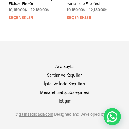
Elbisesi Fire Gri
Yamamoto Fire Yeşil
Fiyat
Fiyat
10,150.00
₺
–
12,180.00
₺
10,150.00
₺
–
12,180.00
₺
aralığı:
aralığı:
SEÇENEKLER
Bu
SEÇENEKLER
Bu
10,150.00₺
10,150.00₺
ürünün
ürün
-
-
birden
bird
12,180.00₺
12,180.00₺
fazla
fazla
varyasyonu
vary
var.
var.
Seçenekler
Seçe
ürün
ürün
Ana Sayfa
sayfasından
sayf
seçilebilir
seçil
Şartlar Ve Koşullar
İptal Ve İade Koşulları
Mesafeli Satış Sözleşmesi
İletişim
©
dalinsaglicakla.com
Designed and Developed by
SMY