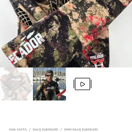
ANA SAYFA
/
DALIŞ ELBISELERI
/
3MM DALIŞ ELBISELERI