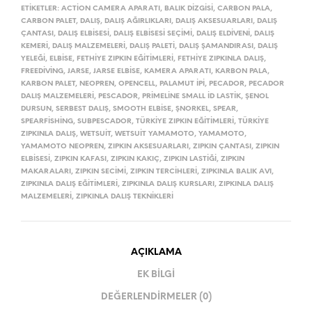
ETIKETLER:
ACTION CAMERA APARATI
,
BALIK DIZGISI
,
CARBON PALA
,
CARBON PALET
,
DALIŞ
,
DALIŞ AĞIRLIKLARI
,
DALIŞ AKSESUARLARI
,
DALIŞ
ÇANTASI
,
DALIŞ ELBISESI
,
DALIŞ ELBISESI SEÇIMI
,
DALIŞ ELDIVENI
,
DALIŞ
KEMERI
,
DALIŞ MALZEMELERI
,
DALIŞ PALETI
,
DALIŞ ŞAMANDIRASI
,
DALIŞ
YELEĞI
,
ELBISE
,
FETHIYE ZIPKIN EĞITIMLERI
,
FETHIYE ZIPKINLA DALIŞ
,
FREEDIVING
,
JARSE
,
JARSE ELBISE
,
KAMERA APARATI
,
KARBON PALA
,
KARBON PALET
,
NEOPREN
,
OPENCELL
,
PALAMUT IPI
,
PECADOR
,
PECADOR
DALIŞ MALZEMELERI
,
PESCADOR
,
PRIMELINE SMALL ID LASTIK
,
ŞENOL
DURSUN
,
SERBEST DALIŞ
,
SMOOTH ELBISE
,
ŞNORKEL
,
SPEAR
,
SPEARFISHING
,
SUBPESCADOR
,
TÜRKIYE ZIPKIN EĞITIMLERI
,
TÜRKIYE
ZIPKINLA DALIŞ
,
WETSUIT
,
WETSUIT YAMAMOTO
,
YAMAMOTO
,
YAMAMOTO NEOPREN
,
ZIPKIN AKSESUARLARI
,
ZIPKIN ÇANTASI
,
ZIPKIN
ELBISESI
,
ZIPKIN KAFASI
,
ZIPKIN KAKIÇ
,
ZIPKIN LASTIĞI
,
ZIPKIN
MAKARALARI
,
ZIPKIN SECIMI
,
ZIPKIN TERCIHLERI
,
ZIPKINLA BALIK AVI
,
ZIPKINLA DALIŞ EĞITIMLERI
,
ZIPKINLA DALIŞ KURSLARI
,
ZIPKINLA DALIŞ
MALZEMELERI
,
ZIPKINLA DALIŞ TEKNIKLERI
AÇIKLAMA
EK BILGI
DEĞERLENDIRMELER (0)