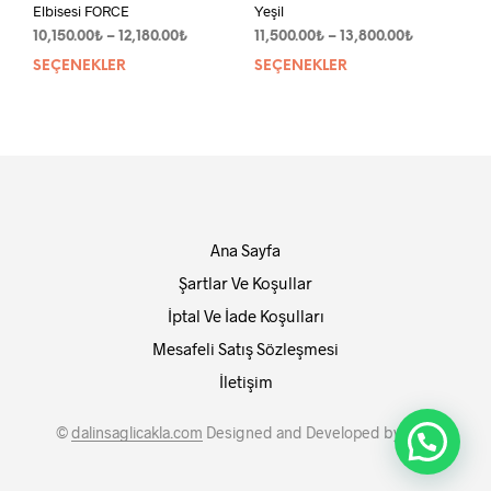
Elbisesi FORCE
Yeşil
Fiyat
Fiyat
10,150.00
₺
–
12,180.00
₺
11,500.00
₺
–
13,800.00
₺
aralığı:
aralığı:
SEÇENEKLER
Bu
SEÇENEKLER
Bu
10,150.00₺
11,500.00₺
ürünün
ürün
-
-
birden
bird
12,180.00₺
13,800.00₺
fazla
fazla
varyasyonu
vary
var.
var.
Seçenekler
Seçe
ürün
ürün
Ana Sayfa
sayfasından
sayf
seçilebilir
seçil
Şartlar Ve Koşullar
İptal Ve İade Koşulları
Mesafeli Satış Sözleşmesi
İletişim
©
dalinsaglicakla.com
Designed and Developed by
SMY