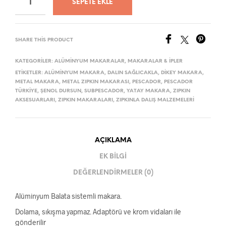
SEPETE EKLE
SHARE THIS PRODUCT
KATEGORILER:
ALÜMINYUM MAKARALAR
,
MAKARALAR & İPLER
ETIKETLER:
ALÜMINYUM MAKARA
,
DALIN SAĞLICAKLA
,
DIKEY MAKARA
,
METAL MAKARA
,
METAL ZIPKIN MAKARASI
,
PESCADOR
,
PESCADOR
TÜRKIYE
,
ŞENOL DURSUN
,
SUBPESCADOR
,
YATAY MAKARA
,
ZIPKIN
AKSESUARLARI
,
ZIPKIN MAKARALARI
,
ZIPKINLA DALIŞ MALZEMELERI
AÇIKLAMA
EK BILGI
DEĞERLENDIRMELER (0)
Alüminyum Balata sistemli makara.
Dolama, sıkışma yapmaz. Adaptörü ve krom vidaları ile
gönderilir