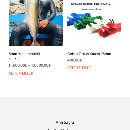
5mm Yamamoto39
Cobra Zıpkın Kafası 26mm
FORCE
400.00
₺
Fiyat
11,500.00
₺
–
13,800.00
₺
SEPETE EKLE
aralığı:
SEÇENEKLER
Bu
11,500.00₺
ürünün
-
birden
13,800.00₺
fazla
varyasyonu
var.
Seçenekler
ürün
Ana Sayfa
sayfasından
seçilebilir