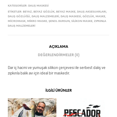
KATEGORILER:
DALIŞ MASKESI
ETIKETLER:
BEYAZ
,
BEYAZ GÖZLÜK
,
BEYAZ MASKE
,
DALIŞ AKSESUARLARI
,
DALIŞ GÖZLÜĞÜ
,
DALIŞ MALZEMELERI
,
DALIŞ MASKESI
,
GÖZLÜK
,
MASKE
,
MICROMASK
,
MIKRO MASKE
,
ŞENOL DURSUN
,
SILIKON MASKE
,
ZIPKINLA
DALIŞ MALZEMELERI
AÇIKLAMA
DEĞERLENDIRMELER (0)
Dar iç hacmi ve yumuşak silikon çerçevesi ile serbest dalış ve
zıpkınla balık avı için ideal bir maskedir.
İLGILI ÜRÜNLER