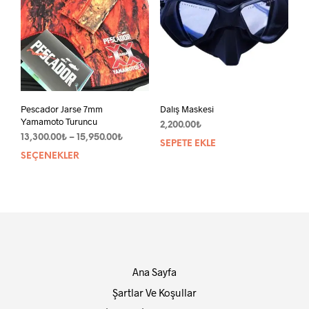
Pescador Jarse 7mm
Dalış Maskesi
Yamamoto Turuncu
2,200.00
₺
Fiyat
13,300.00
₺
–
15,950.00
₺
SEPETE EKLE
aralığı:
SEÇENEKLER
Bu
13,300.00₺
ürünün
-
birden
15,950.00₺
fazla
varyasyonu
var.
Seçenekler
ürün
Ana Sayfa
sayfasından
seçilebilir
Şartlar Ve Koşullar