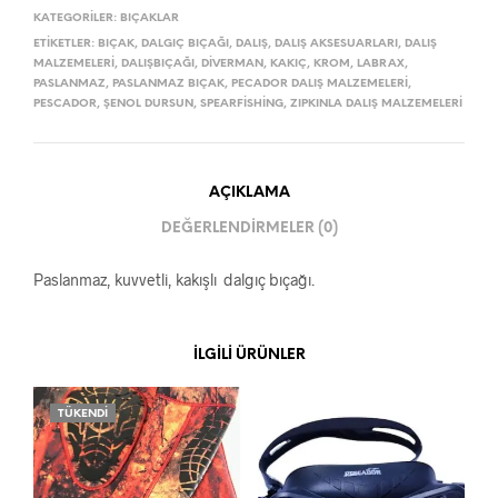
KATEGORILER:
BIÇAKLAR
ETIKETLER:
BIÇAK
,
DALGIÇ BIÇAĞI
,
DALIŞ
,
DALIŞ AKSESUARLARI
,
DALIŞ
MALZEMELERI
,
DALIŞBIÇAĞI
,
DIVERMAN
,
KAKIÇ
,
KROM
,
LABRAX
,
PASLANMAZ
,
PASLANMAZ BIÇAK
,
PECADOR DALIŞ MALZEMELERI
,
PESCADOR
,
ŞENOL DURSUN
,
SPEARFISHING
,
ZIPKINLA DALIŞ MALZEMELERI
AÇIKLAMA
DEĞERLENDIRMELER (0)
Paslanmaz, kuvvetli, kakışlı dalgıç bıçağı.
İLGILI ÜRÜNLER
TÜKENDI