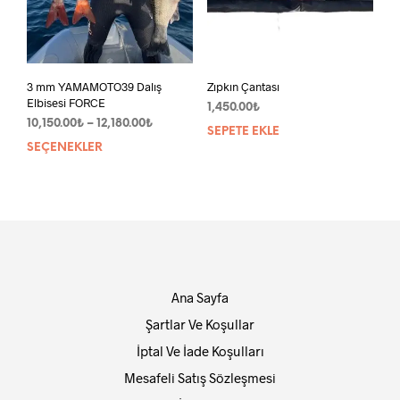
3 mm YAMAMOTO39 Dalış
Zıpkın Çantası
Elbisesi FORCE
1,450.00
₺
Fiyat
10,150.00
₺
–
12,180.00
₺
SEPETE EKLE
aralığı:
SEÇENEKLER
Bu
10,150.00₺
ürünün
-
birden
12,180.00₺
fazla
varyasyonu
var.
Seçenekler
ürün
Ana Sayfa
sayfasından
seçilebilir
Şartlar Ve Koşullar
İptal Ve İade Koşulları
Mesafeli Satış Sözleşmesi