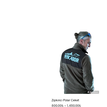
Zıpkıncı Polar Ceket
Fiyat
800.00
₺
–
1,450.00
₺