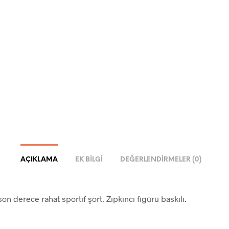
AÇIKLAMA
EK BILGI
DEĞERLENDIRMELER (0)
on derece rahat sportif şort. Zıpkıncı figürü baskılı.