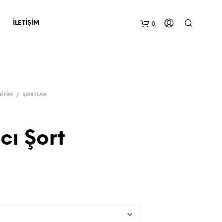
0
İLETIŞIM
GIYIM
/
ŞORTLAR
cı Şort
S
E
P
E
T
I
N
I