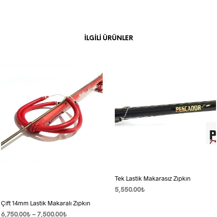
İLGILI ÜRÜNLER
Tek Lastik Makarasız Zıpkın
5,550.00
₺
Çift 14mm Lastik Makaralı Zıpkın
SEPETE EKLE
Fiyat
6,750.00
₺
–
7,500.00
₺