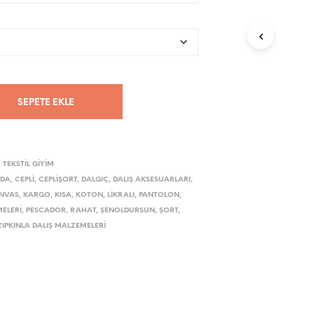
Z
D
E
Ü
R
Ü
N
SEPETE EKLE
B
U
L
U
N
,
TEKSTIL GIYIM
M
UDA
,
CEPLI
,
CEPLIŞORT
,
DALGIÇ
,
DALIŞ AKSESUARLARI
,
U
NVAS
,
KARGO
,
KISA
,
KOTON
,
LIKRALI
,
PANTOLON
,
Y
ELERI
,
PESCADOR
,
RAHAT
,
ŞENOLDURSUN
,
ŞORT
,
O
R
ZIPKINLA DALIŞ MALZEMELERI
.