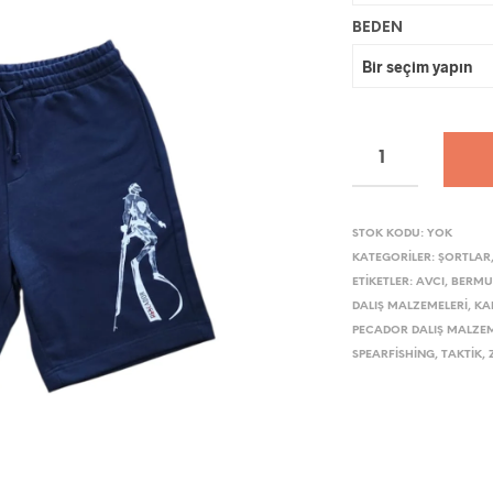
BEDEN
STOK KODU:
YOK
KATEGORILER:
ŞORTLAR
ETIKETLER:
AVCI
,
BERM
DALIŞ MALZEMELERI
,
KA
PECADOR DALIŞ MALZEM
SPEARFISHING
,
TAKTIK
,