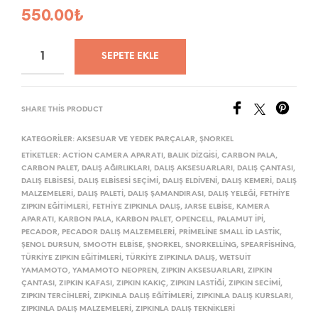
550.00
₺
SEPETE EKLE
SHARE THIS PRODUCT
KATEGORILER:
AKSESUAR VE YEDEK PARÇALAR
,
ŞNORKEL
ETIKETLER:
ACTION CAMERA APARATI
,
BALIK DIZGISI
,
CARBON PALA
,
CARBON PALET
,
DALIŞ AĞIRLIKLARI
,
DALIŞ AKSESUARLARI
,
DALIŞ ÇANTASI
,
DALIŞ ELBISESI
,
DALIŞ ELBISESI SEÇIMI
,
DALIŞ ELDIVENI
,
DALIŞ KEMERI
,
DALIŞ
MALZEMELERI
,
DALIŞ PALETI
,
DALIŞ ŞAMANDIRASI
,
DALIŞ YELEĞI
,
FETHIYE
ZIPKIN EĞITIMLERI
,
FETHIYE ZIPKINLA DALIŞ
,
JARSE ELBISE
,
KAMERA
APARATI
,
KARBON PALA
,
KARBON PALET
,
OPENCELL
,
PALAMUT IPI
,
PECADOR
,
PECADOR DALIŞ MALZEMELERI
,
PRIMELINE SMALL ID LASTIK
,
ŞENOL DURSUN
,
SMOOTH ELBISE
,
ŞNORKEL
,
SNORKELLING
,
SPEARFISHING
,
TÜRKIYE ZIPKIN EĞITIMLERI
,
TÜRKIYE ZIPKINLA DALIŞ
,
WETSUIT
YAMAMOTO
,
YAMAMOTO NEOPREN
,
ZIPKIN AKSESUARLARI
,
ZIPKIN
ÇANTASI
,
ZIPKIN KAFASI
,
ZIPKIN KAKIÇ
,
ZIPKIN LASTIĞI
,
ZIPKIN SECIMI
,
ZIPKIN TERCIHLERI
,
ZIPKINLA DALIŞ EĞITIMLERI
,
ZIPKINLA DALIŞ KURSLARI
,
ZIPKINLA DALIŞ MALZEMELERI
,
ZIPKINLA DALIŞ TEKNIKLERI