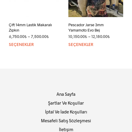
Çift 14mm Lastik Makaralı
Pescador Jarse 3mm
Zıpkın
Yamamoto Evo Bej
Fiyat
Fiyat
6,750.00
₺
–
7,500.00
₺
10,150.00
₺
–
12,180.00
₺
aralığı:
aralığı:
SEÇENEKLER
Bu
SEÇENEKLER
Bu
6,750.00₺
10,150.00₺
ürünün
ürün
-
-
birden
bird
7,500.00₺
12,180.00₺
fazla
fazla
varyasyonu
vary
var.
var.
Seçenekler
Seçe
ürün
ürün
Ana Sayfa
sayfasından
sayf
seçilebilir
seçil
Şartlar Ve Koşullar
İptal Ve İade Koşulları
Mesafeli Satış Sözleşmesi
İletişim